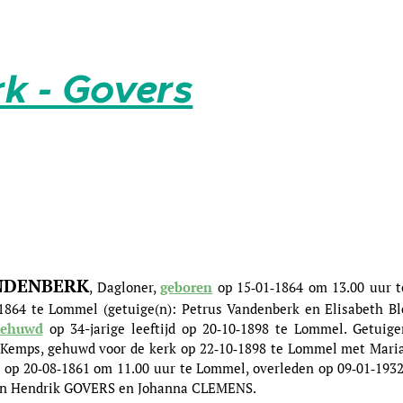
k - Govers
VANDENBERK
, Dagloner,
geboren
op 15‑01‑1864 om 13.00 uur t
1864 te Lommel (getuige(n): Petrus Vandenberk en Elisabeth Ble
ehuwd
op 34-jarige leeftijd op 20‑10‑1898 te Lommel. Getuig
Kemps, gehuwd voor de kerk op 22‑10‑1898 te Lommel met Maria
 op 20‑08‑1861 om 11.00 uur te Lommel, overleden op 09‑01‑1932 
van Hendrik GOVERS en Johanna CLEMENS.