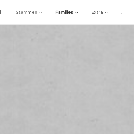
d
Stammen
Families
Extra
.