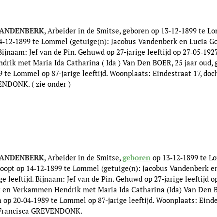
 ) VANDENBERK
, Arbeider in de Smitse, geboren op 13‑12‑1899 te 
14‑12‑1899 te Lommel (getuige(n): Jacobus Vandenberk en Lucia Go
 Bijnaam: Jef van de Pin. Gehuwd op 27-jarige leeftijd op 27‑05‑1
ik met Maria Ida Catharina ( Ida ) Van Den BOER, 25 jaar oud, 
 te Lommel op 87-jarige leeftijd. Woonplaats: Eindestraat 17, do
NDONK. ( zie onder )
 ) VANDENBERK
, Arbeider in de Smitse,
geboren
op 13‑12‑1899 te L
oopt op 14‑12‑1899 te Lommel (getuige(n): Jacobus Vandenberk en
e leeftijd. Bijnaam: Jef van de Pin. Gehuwd op 27-jarige leeftijd 
 en Verkammen Hendrik met Maria Ida Catharina (Ida) Van Den BO
op 20‑04‑1989 te Lommel op 87-jarige leeftijd. Woonplaats: Einde
 Francisca GREVENDONK.