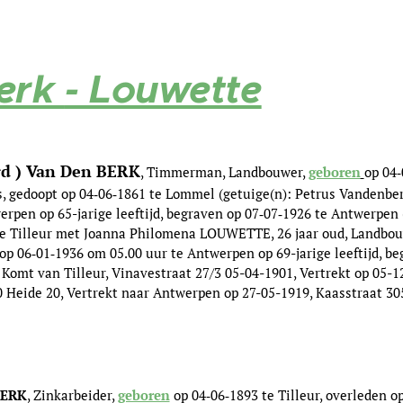
erk
- Louwette
ard ) Van Den BERK
, Timmerman, Landbouwer,
geboren
op 04‑
 gedoopt op 04‑06‑1861 te Lommel (getuige(n): Petrus Vandenberk
rpen op 65-jarige leeftijd, begraven op 07‑07‑1926 te Antwerpen 
2 te Tilleur met Joanna Philomena LOUWETTE, 26 jaar oud, Landbou
op 06‑01‑1936 om 05.00 uur te Antwerpen op 69-jarige leeftijd, be
Komt van Tilleur, Vinavestraat 27/3 05-04-1901, Vertrekt op 05-1
 Heide 20, Vertrekt naar Antwerpen op 27-05-1919, Kaasstraat 30
 BERK
, Zinkarbeider,
geboren
op 04‑06‑1893 te Tilleur, overleden 