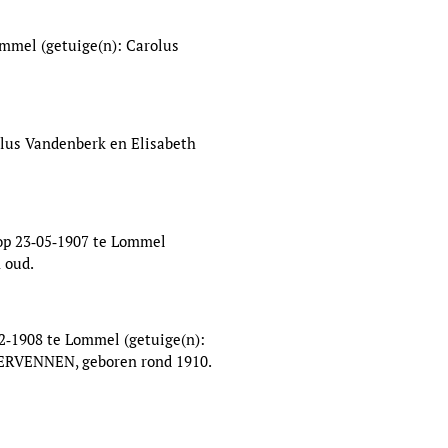
mmel (getuige(n): Carolus
olus Vandenberk en Elisabeth
 op 23‑05‑1907 te Lommel
 oud.
2‑1908 te Lommel (getuige(n):
VERVENNEN, geboren rond 1910.