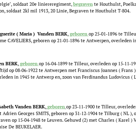
Belgie", soldaat 20e liniereregiment,
begraven
te Houthulst, Poelkap
, soldaat 2kl mil 1913, 20 Linie, Begraven te Houthulst T-804.
arguerite ( Maria ) Vanden BERK
,
geboren
op 25‑01‑1896 te Tilleu
e CAVELIERS, geboren op 21‑01‑1896 te Antwerpen, overleden i
den BERK
,
geboren
op 16‑04‑1899 te Tilleur, overleden op 15‑11‑1
eftijd op 08‑06‑1922 te Antwerpen met Franciscus Joannes ( Frans 
rleden in 1945 te Antwerp en, zoon van Ferdinandus Ludovicus ( 
Elisabeth Vanden BERK
,
gebore
n
op 23‑11‑1900 te Tilleur, overled
 Adrien Georges SMITS, geboren op 31‑12‑1904 te Tilburg ( NL ), 
graven op 15‑04‑1948 te Leuven. Gehuwd (2) met Charles ( Karel )
uise De BEUKELAER.