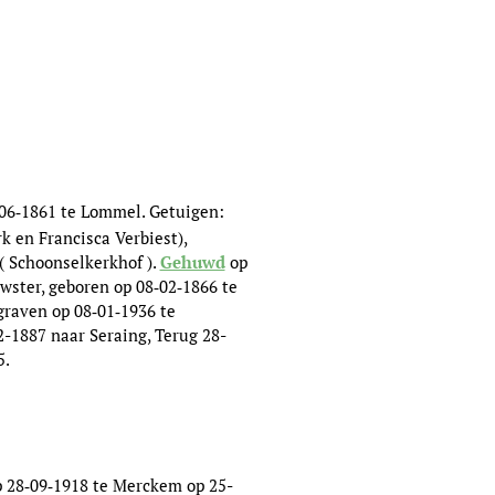
06‑1861 te Lommel. Getuigen:
 en Francisca Verbiest),
( Schoonselkerkhof ).
Gehuwd
op
wster, geboren op 08‑02‑1866 te
graven op 08‑01‑1936 te
2-1887 naar Seraing, Terug 28-
5.
op 28‑09‑1918 te Merckem op 25-