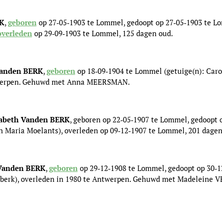
RK
,
geboren
op 27‑05‑1903 te Lommel, gedoopt op 27‑05‑1903 te Lo
overleden
op 29‑09‑1903 te Lommel, 125 dagen oud.
) Vanden BERK
,
geboren
op 18‑09‑1904 te Lommel (getuige(n): Car
werpen.
Gehuwd met Anna MEERSMAN.
lisabeth Vanden BERK
, geboren op 22‑05‑1907 te Lommel, gedoopt
n Maria Moelants), overleden op 09‑12‑1907 te Lommel, 201 dagen
) Vanden BERK
,
geboren
op 29‑12‑1908 te Lommel, gedoopt op 30‑1
berk), overleden in 1980 te Antwerpen. Gehuwd met Madeleine 