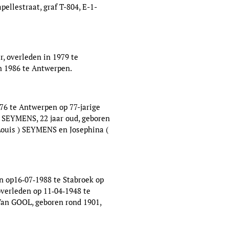
ellestraat, graf T-804, E-1-
r, overleden in 1979 te
n 1986 te Antwerpen.
976 te Antwerpen op 77-jarige
) SEYMENS, 22 jaar oud, geboren
Louis ) SEYMENS en Josephina (
en op16‑07‑1988 te Stabroek op
overleden op 11‑04‑1948 te
 Van GOOL, geboren rond 1901,