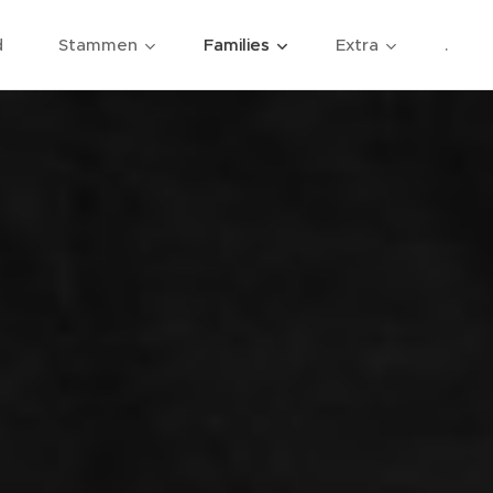
d
Stammen
Families
Extra
.