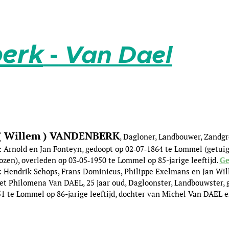
erk
-
Van Dael
m ( Willem ) VANDENBERK
, Dagloner, Landbouwer, Zandg
 Arnold en Jan Fonteyn, gedoopt op 02‑07‑1864 te Lommel (getui
en), overleden op 03‑05‑1950 te Lommel op 85-jarige leeftijd.
G
: Hendrik Schops, Frans Dominicus, Philippe Exelmans en Jan Wi
t Philomena Van DAEL, 25 jaar oud, Dagloonster, Landbouwster, 
51 te Lommel op 86-jarige leeftijd, dochter van Michel Van DAEL