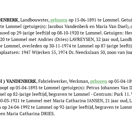
ANDENBERK
, Landbouwster,
geboren
op 15‑06‑1891 te Lommel. Getu
te Lommel (getuige(n): Jacobus Vandenberk en Maria Van Dael), o
ehuwd op 29-jarige leeftijd op 08‑10‑1920 te Lommel. Getuigen: H
20 te Lommel met Andries (Dries) LAVREYSEN, 32 jaar oud, Landb
e Lommel, overleden op 30‑11‑1974 te Lommel op 87-jarige leeftij
laatsen: 1947 Wijerken 55, 1974 Dr. Neeckxlaan 50, zoon van 
Chel ) VANDENBERK
, Fabriekwerker, Werkman,
geboren
op 05‑04‑18
opt op 05‑04‑1893 te Lommel (getuige(n): Petrus Johannes Van D
el op 82-jarige leeftijd, begraven te Lommel - Centrum: Park 11.
 30‑03‑1921 te Lommel met Maria Catharina JANSEN, 21 jaar oud, 
 op 24‑04‑1992 te Lommel op 92-jarige leeftijd, begraven te Lo
en Maria Catharina DRIES.