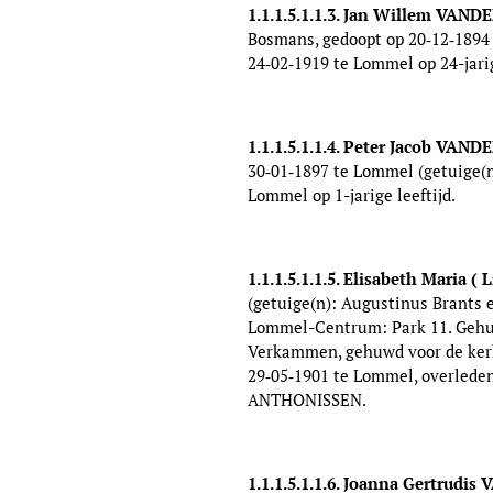
1.1.1.5.1.1.3. Jan Willem VAN
Bosmans, gedoopt op 20‑12‑1894
24‑02‑1919 te Lommel op 24-jari
1.1.1.5.1.1.4. Peter Jacob VAN
30‑01‑1897 te Lommel (getuige(n
Lommel op 1-jarige leeftijd.
1.1.1.5.1.1.5. Elisabeth Maria 
(getuige(n): Augustinus Brants e
Lommel-Centrum: Park 11. Gehuw
Verkammen, gehuwd voor de kerk
29‑05‑1901 te Lommel, overleden
ANTHONISSEN.
1.1.1.5.1.1.6. Joanna Gertrud