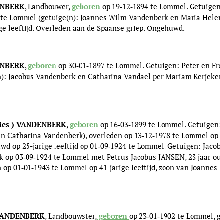
DENBERK
, Landbouwer,
geboren
op 19‑12‑1894 te Lommel. Getuigen
 te Lommel (getuige(n): Joannes Wilm Vandenberk en Maria Helen
ge leeftijd. Overleden aan de Spaanse griep. Ongehuwd.
DENBERK
,
geboren
op 30‑01‑1897 te Lommel. Getuigen: Peter en Fr
): Jacobus Vandenberk en Catharina Vandael per Mariam Kerjeker
( Lies ) VANDENBERK
,
geboren
op 16‑03‑1899 te Lommel. Getuigen
n Catharina Vandenberk), overleden op 13‑12‑1978 te Lommel op 79
d op 25-jarige leeftijd op 01‑09‑1924 te Lommel. Getuigen: Jac
 op 03‑09‑1924 te Lommel met Petrus Jacobus JANSEN, 23 jaar ou
 op 01‑01‑1943 te Lommel op 41-jarige leeftijd, zoon van Joanne
is VANDENBERK
, Landbouwster,
geboren
op 23‑01‑1902 te Lommel, 