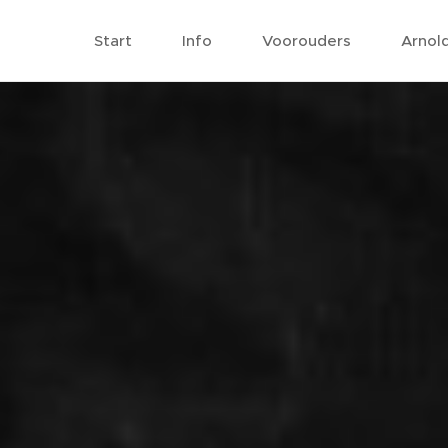
Start
Info
Voorouders
Arnol