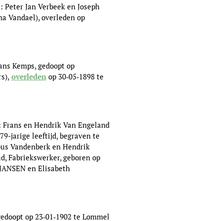
: Peter Jan Verbeek en Joseph
a Vandael), overleden op
ans Kemps, gedoopt op
s),
overleden
op 30‑05‑1898 te
: Frans en Hendrik Van Engeland
-jarige leeftijd, begraven te
obus Vandenberk en Hendrik
d, Fabriekswerker, geboren op
s JANSEN en Elisabeth
gedoopt op 23‑01‑1902 te Lommel