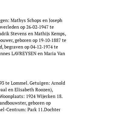
igen: Mathys Schops en Joseph
verleden op 26‑02‑1947 te
endrik Stevens en Mathijs Kemps,
ouwer, geboren op 19‑10‑1887 te
d, begraven op 04‑12‑1974 te
Joannes LAVREYSEN en Maria Van
93 te Lommel. Getuigen: Arnold
aal en Elisabeth Roozen),
 Woonplaats: 1924 Wijerken 18.
Landbouwster, geboren op
mmel-Centrum: Park 11.Dochter