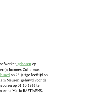
roefwerker,
geboren
op
ge(n): Joannes Gulielmus
ehuwd
op 25-jarige leeftijd op
llem Meuren, gehuwd voor de
geboren op 01‑10‑1864 te
 en Anna Maria BASTIAENS.