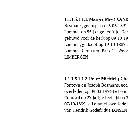
1.1.1.5.1.1.1. Maria ( Mie ) V
Bosmans, gedoopt op 16‑06‑1891 
Lommel op 55-jarige leeftijd. G
gehuwd voor de kerk op 09‑10‑19
Lommel, gedoopt op 19‑10‑1887 t
Lommel-Centrum: Park 11. Woonp
LIMBERGEN.
1.1.1.5.1.1.2. Peter Michiel ( 
Fonteyn en Joseph Bosmans, gedo
overleden op 09‑03‑1976 te Lomm
Gehuwd op 27-jarige leeftijd op
07‑10‑1899 te Lommel, overleden
van Hendrik Godefridus JANSEN 